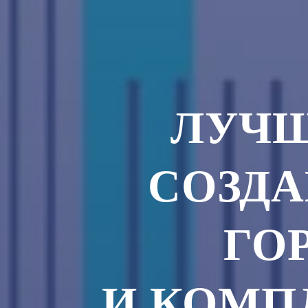
ЛУЧШ
СОЗД
ГО
И КОМП